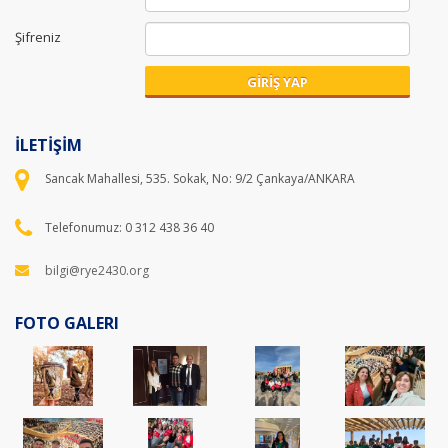
Şifreniz
GİRİŞ YAP
İLETİŞİM
Sancak Mahallesi, 535. Sokak, No: 9/2 Çankaya/ANKARA
Telefonumuz: 0 312 438 36 40
bilgi@rye2430.org
FOTO GALERI