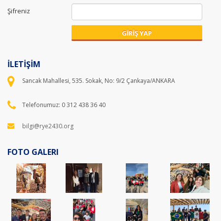
Şifreniz
GİRİŞ YAP
İLETİŞİM
Sancak Mahallesi, 535. Sokak, No: 9/2 Çankaya/ANKARA
Telefonumuz: 0 312 438 36 40
bilgi@rye2430.org
FOTO GALERI