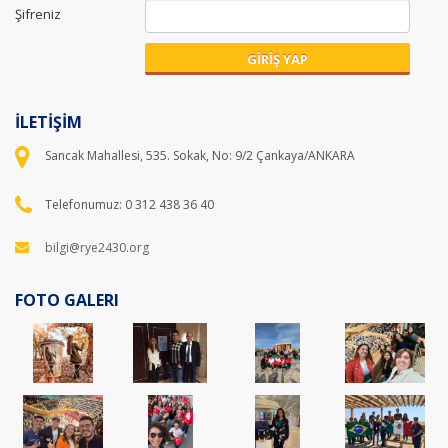
Şifreniz
GİRİŞ YAP
İLETİŞİM
Sancak Mahallesi, 535. Sokak, No: 9/2 Çankaya/ANKARA
Telefonumuz: 0 312 438 36 40
bilgi@rye2430.org
FOTO GALERI