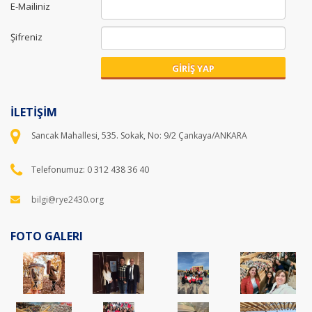
E-Mailiniz
Şifreniz
GİRİŞ YAP
İLETİŞİM
Sancak Mahallesi, 535. Sokak, No: 9/2 Çankaya/ANKARA
Telefonumuz: 0 312 438 36 40
bilgi@rye2430.org
FOTO GALERI