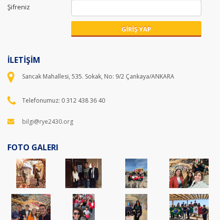
Şifreniz
GİRİŞ YAP
İLETİŞİM
Sancak Mahallesi, 535. Sokak, No: 9/2 Çankaya/ANKARA
Telefonumuz: 0 312 438 36 40
bilgi@rye2430.org
FOTO GALERI