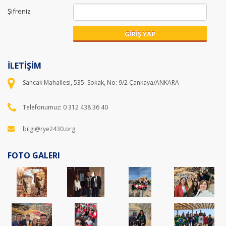
Şifreniz
GİRİŞ YAP
İLETİŞİM
Sancak Mahallesi, 535. Sokak, No: 9/2 Çankaya/ANKARA
Telefonumuz: 0 312 438 36 40
bilgi@rye2430.org
FOTO GALERI