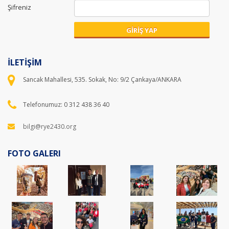
Şifreniz
GİRİŞ YAP
İLETİŞİM
Sancak Mahallesi, 535. Sokak, No: 9/2 Çankaya/ANKARA
Telefonumuz: 0 312 438 36 40
bilgi@rye2430.org
FOTO GALERI