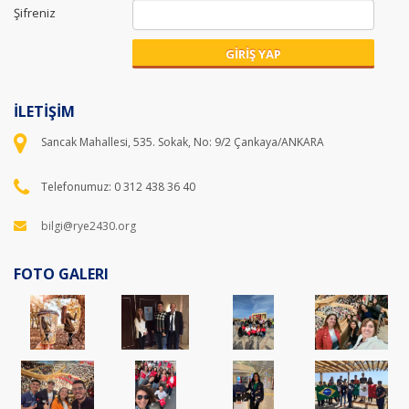
Şifreniz
GİRİŞ YAP
İLETİŞİM
Sancak Mahallesi, 535. Sokak, No: 9/2 Çankaya/ANKARA
Telefonumuz: 0 312 438 36 40
bilgi@rye2430.org
FOTO GALERI