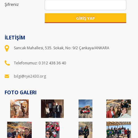
Şifreniz
GİRİŞ YAP
İLETİŞİM
Sancak Mahallesi, 535. Sokak, No: 9/2 Çankaya/ANKARA
Telefonumuz: 0 312 438 36 40
bilgi@rye2430.org
FOTO GALERI