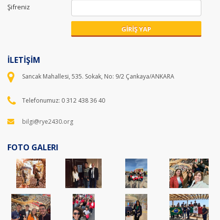
Şifreniz
GİRİŞ YAP
İLETİŞİM
Sancak Mahallesi, 535. Sokak, No: 9/2 Çankaya/ANKARA
Telefonumuz: 0 312 438 36 40
bilgi@rye2430.org
FOTO GALERI