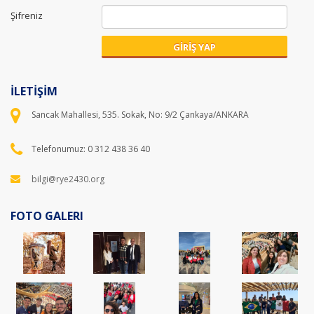
Şifreniz
GİRİŞ YAP
İLETİŞİM
Sancak Mahallesi, 535. Sokak, No: 9/2 Çankaya/ANKARA
Telefonumuz: 0 312 438 36 40
bilgi@rye2430.org
FOTO GALERI