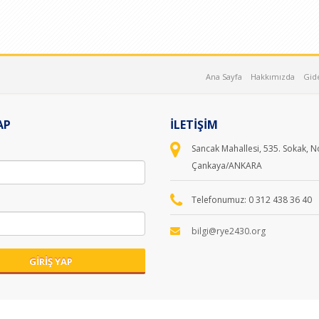
Ana Sayfa
Hakkımızda
Gid
AP
İLETİŞİM
Sancak Mahallesi, 535. Sokak, N
Çankaya/ANKARA
Telefonumuz: 0 312 438 36 40
bilgi@rye2430.org
GİRİŞ YAP