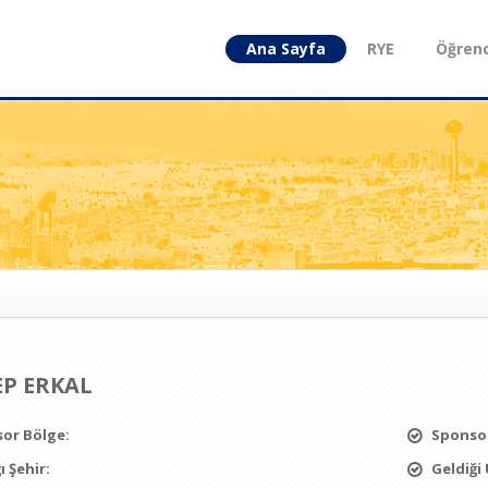
Ana Sayfa
RYE
Öğrenc
P ERKAL
or Bölge:
Sponsor
ı Şehir:
Geldiği 