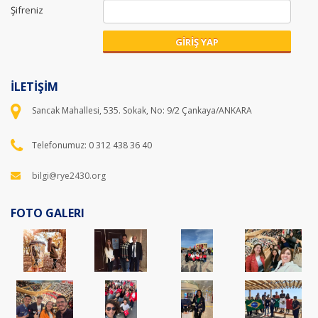
Şifreniz
GİRİŞ YAP
İLETİŞİM
Sancak Mahallesi, 535. Sokak, No: 9/2 Çankaya/ANKARA
Telefonumuz: 0 312 438 36 40
bilgi@rye2430.org
FOTO GALERI