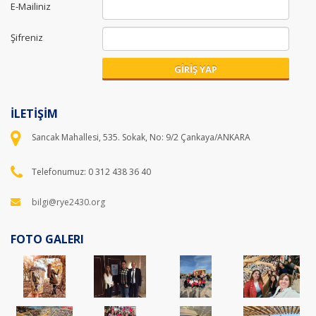
E-Mailiniz
Şifreniz
GİRİŞ YAP
İLETİŞİM
Sancak Mahallesi, 535. Sokak, No: 9/2 Çankaya/ANKARA
Telefonumuz: 0 312 438 36 40
bilgi@rye2430.org
FOTO GALERI