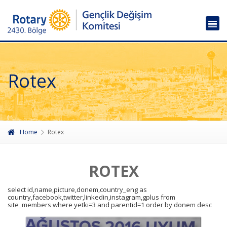
Rotex
Home
Rotex
ROTEX
select id,name,picture,donem,country_eng as
country,facebook,twitter,linkedin,instagram,gplus from
site_members where yetki=3 and parentid=1 order by donem desc